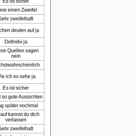
Es ist sicher
ne einen Zweifel
Sehr zweifelhaft
chen deuten auf ja
Definitiv ja
ne Quellen sagen
nein
hstwahrscheinlich
ie ich es sehe ja
Es ist sicher
t so gute Aussichten
ag später nochmal
auf kannst du dich
verlassen
Sehr zweifelhaft