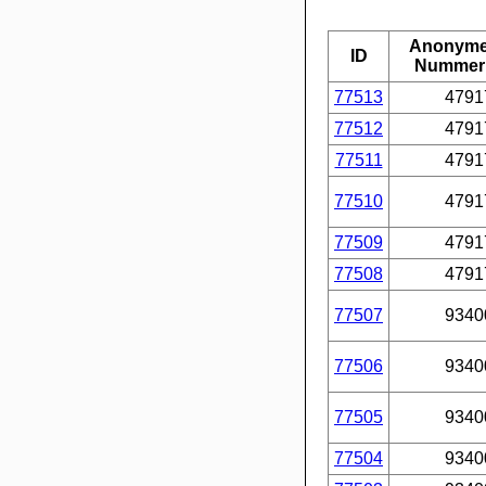
Anonym
ID
Nummer
77513
4791
77512
4791
77511
4791
77510
4791
77509
4791
77508
4791
77507
9340
77506
9340
77505
9340
77504
9340