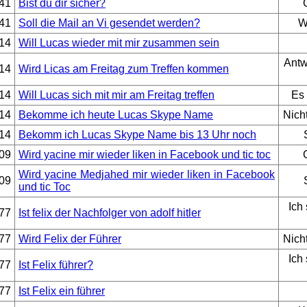
41
Bist du dir sicher?
41
Soll die Mail an Vi gesendet werden?
W
14
Will Lucas wieder mit mir zusammen sein
Antw
14
Wird Licas am Freitag zum Treffen kommen
14
Will Lucas sich mit mir am Freitag treffen
Es 
14
Bekomme ich heute Lucas Skype Name
Nich
14
Bekomm ich Lucas Skype Name bis 13 Uhr noch
09
Wird yacine mir wieder liken in Facebook und tic toc
Wird yacine Medjahed mir wieder liken in Facebook
09
und tic Toc
Ich 
77
Ist felix der Nachfolger von adolf hitler
77
Wird Felix der Führer
Nich
Ich 
77
Ist Felix führer?
77
Ist Felix ein führer