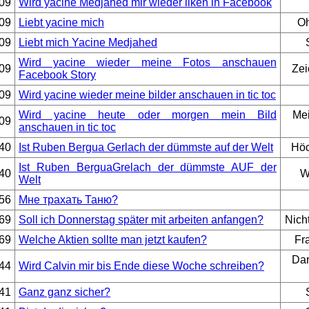
09
Wird yacine Medjahed mir wieder liken in Facebook
09
Liebt yacine mich
Oh
09
Liebt mich Yacine Medjahed
Wird yacine wieder meine Fotos anschauen
09
Zei
Facebook Story
09
Wird yacine wieder meine bilder anschauen in tic toc
Wird yacine heute oder morgen mein Bild
Mei
09
anschauen in tic toc
40
Ist Ruben Bergua Gerlach der dümmste auf der Welt
Höc
Ist Ruben BerguaGrelach der dümmste AUF der
40
W
Welt
56
Мне трахать Таню?
69
Soll ich Donnerstag später mit arbeiten anfangen?
Nich
69
Welche Aktien sollte man jetzt kaufen?
Fr
Dar
44
Wird Calvin mir bis Ende diese Woche schreiben?
41
Ganz ganz sicher?