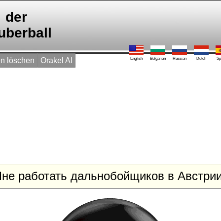
der
uberball
n löschen
Orakel AI
English
Bulgarian
Russian
Dutch
Sp
не работать дальнобойщиков в Австри