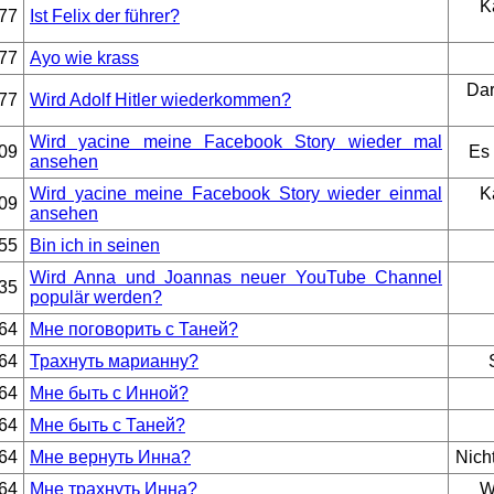
K
77
Ist Felix der führer?
77
Ayo wie krass
Dar
77
Wird Adolf Hitler wiederkommen?
Wird yacine meine Facebook Story wieder mal
09
Es 
ansehen
Wird yacine meine Facebook Story wieder einmal
K
09
ansehen
55
Bin ich in seinen
Wird Anna und Joannas neuer YouTube Channel
35
populär werden?
64
Мне поговорить с Таней?
64
Трахнуть марианну?
64
Мне быть с Инной?
64
Мне быть с Таней?
64
Мне вернуть Инна?
Nich
64
Мне трахнуть Инна?
W