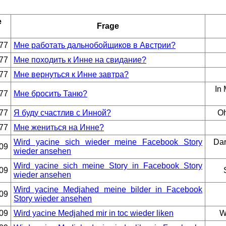
e
Frage
77
Мне работать дальнобойщиков в Австрии?
77
Мне походить к Инне на свидание?
77
Мне вернуться к Инне завтра?
In 
77
Мне бросить Таню?
77
Я буду счастлив с Инной?
Oh
77
Мне жениться на Инне?
Wird yacine sich wieder meine Facebook Story
Dar
09
wieder ansehen
Wird yacine sich meine Story in Facebook Story
09
wieder ansehen
Wird yacine Medjahed meine bilder in Facebook
09
Story wieder ansehen
09
Wird yacine Medjahed mir in toc wieder liken
W