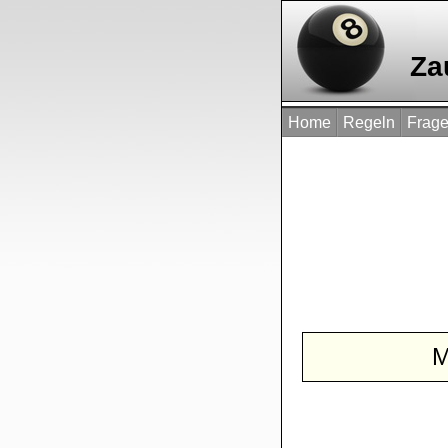
Za
Home
Regeln
Frage
М