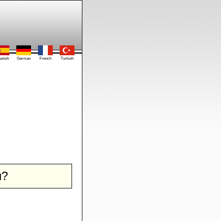
anish
German
French
Turkish
и?