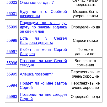
Сейчас нельзя
56003
Опознает сегодня?
предсказать
Буду ли я с Серёжей
Можешь быть
56001
лазаревым
уверен в этом
Подходим ли мы друг
55999
другу по знакам зодиака
Определённо да
он овен я лев
Есть ли у Сергея
55998
Спроси позже
Лазарева девушка
Любит ли меня Сергей
По моим
55997
Лазарев
данным нет
Позвонит ли мне Сергей
Вне всякого
55996
сегодня
сомнения
Перспективы не
55995
Алёшка позвонит?
очень хорошие
Придет ли ко мне завтра
Перспективы не
55994
Сергей
очень хорошие
Позвонил ли мне сегодня
55993
Определённо да
Сергей