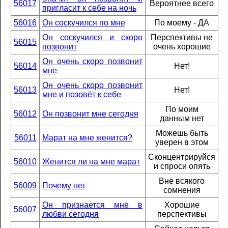
56017
Вероятнее всего
пригласит к себе на ночь
56016
Он соскучился по мне
По моему - ДА
Он соскучился и скоро
Перспективы не
56015
позвонит
очень хорошие
Он очень скоро позвонит
56014
Нет!
мне
Он очень скоро позвонит
56013
Нет!
мне и позовёт к себе
По моим
56012
Он позвонит мне сегодня
данным нет
Можешь быть
56011
Марат на мне женится?
уверен в этом
Сконцентрируйся
56010
Женится ли на мне марат
и спроси опять
Вне всякого
56009
Почему нет
сомнения
Он признается мне в
Хорошие
56007
любви сегодня
перспективы