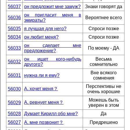
56037
он предложит мне замуж?
Знаки говорят да
он пригласит меня в
56036
Вероятнее всего
эмираты?
56035
я лучшая для него?
Спроси позже
56034
он любит меня?
Спроси позже
он сделает мне
56033
По моему - ДА
предложение?
он ищет кого-нибудь
Весьма
56032
другого?
сомнительно
Вне всякого
56031
нужна ли я ему?
сомнения
Перспективы не
А. хочет меня？
56030
очень хорошие
Можешь быть
А. ревнует меня？
56029
уверен в этом
56028
Думает Кирилл обо мне?
Да
56027
А. мне позвонит？
Предрешено