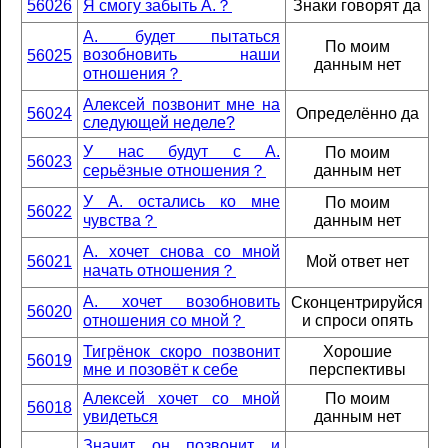
56026
Я смогу забыть А.？
Знаки говорят да
А. будет пытаться
По моим
возобновить наши
56025
данным нет
отношения？
Алексей позвонит мне на
56024
Определённо да
следующей неделе?
У нас будут с А.
По моим
56023
серьёзные отношения？
данным нет
У А. остались ко мне
По моим
56022
чувства？
данным нет
А. хочет снова со мной
56021
Мой ответ нет
начать отношения？
А. хочет возобновить
Сконцентрируйся
56020
отношения со мной？
и спроси опять
Тигрёнок скоро позвонит
Хорошие
56019
мне и позовёт к себе
перспективы
Алексей хочет со мной
По моим
56018
увидеться
данным нет
Значит он позвонит и