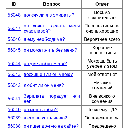
ID
Вопрос
Ответ
Весьма
56048
полечу ли я в эмираты?
сомнительно
он хочет сделать меня
Перспективы не
56047
счастливой?
очень хорошие
56046
я ему необходима?
Вероятнее всего
Хорошие
56045
он может жить без меня?
перспективы
Можешь быть
56044
он уже любит меня?
уверен в этом
56043
восхищен ли он мною?
Мой ответ нет
Никаких
56042
любит ли он меня?
сомнений
Зарплата порадует или
Вне всякого
56041
нет
сомнения
56040
он меня любит?
По моему - ДА
56039
я его не устраиваю?
Определённо да
56038
он ищет другую на сайте?
Предрешено