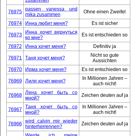
zusammen
passen vanessa und
76975
Ohne einen Zweifel
mika zusammen
76974
Инна любит меня?
Es ist sicher
Инна хочет вернуться
76973
Es ist entschieden so
ко мне?
76972
Инна хочет меня?
Definitiv ja
Nicht so gute
76971
Таня хочет меня?
Aussichten
76970
Ирма хочет меня?
Es ist entschieden so
In Millionen Jahren –
76969
Лиля хочет меня?
auch nicht!
Лена хочет быть со
76968
Zeichen deuten auf ja
мной?
Таня хочет быть со
In Millionen Jahren –
76967
мной?
auch nicht!
wird calvin mir wieder
76966
Zeichen deuten auf ja
hinterherrennen?
Werde ich meine