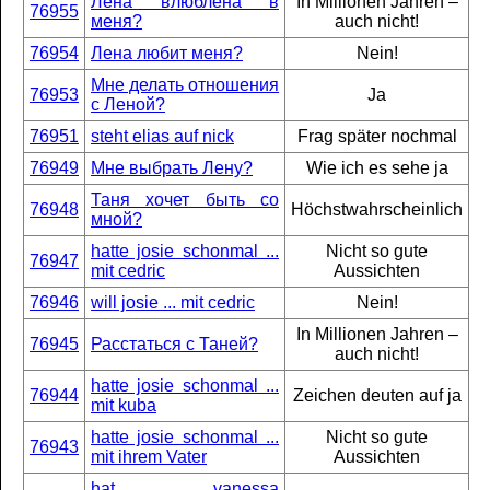
Лена влюблена в
In Millionen Jahren –
76955
меня?
auch nicht!
76954
Лена любит меня?
Nein!
Мне делать отношения
76953
Ja
с Леной?
76951
steht elias auf nick
Frag später nochmal
76949
Мне выбрать Лену?
Wie ich es sehe ja
Таня хочет быть со
76948
Höchstwahrscheinlich
мной?
hatte josie schonmal ...
Nicht so gute
76947
mit cedric
Aussichten
76946
will josie ... mit cedric
Nein!
In Millionen Jahren –
76945
Расстаться с Таней?
auch nicht!
hatte josie schonmal ...
76944
Zeichen deuten auf ja
mit kuba
hatte josie schonmal ...
Nicht so gute
76943
mit ihrem Vater
Aussichten
hat vanessa