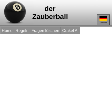
der
Zauberball
German
Home
Regeln
Fragen löschen
Orakel AI