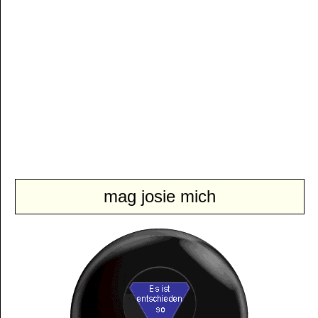
mag josie mich