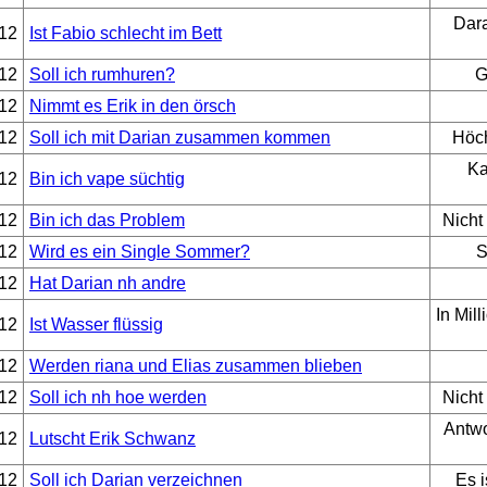
Dara
12
Ist Fabio schlecht im Bett
12
Soll ich rumhuren?
G
12
Nimmt es Erik in den örsch
12
Soll ich mit Darian zusammen kommen
Höch
Ka
12
Bin ich vape süchtig
12
Bin ich das Problem
Nicht
12
Wird es ein Single Sommer?
S
12
Hat Darian nh andre
In Mil
12
Ist Wasser flüssig
12
Werden riana und Elias zusammen blieben
12
Soll ich nh hoe werden
Nicht
Antwo
12
Lutscht Erik Schwanz
12
Soll ich Darian verzeichnen
Es i