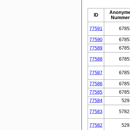
Anonym
ID
Nummer
77591
6785
77590
6785
77589
6785
77588
6785
77587
6785
77586
6785
77585
6785
77584
529
77583
5782
77582
529