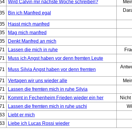
54
Wird Calvin mir nächste Woche schreiben?
Mein
Dara
35
Bin ich Manfred egal
35
Hasst mich manfred
35
Mag mich manfred
35
Denkt Manfred an mich
71
Lassen die mich in ruhe
Fra
71
Muss ich Angst haben vor denn fremten Leute
Antwo
71
Muss Silvia Angst haben vor denn fremten
71
Vertagen wir uns wieder alle
Mein
71
Lassen die fremten mich in ruhe Silvia
71
Kommt in Fechenheim Frieden wieder ein her
Nicht
71
Lassen die fremten mich in ruhe uschi
Wi
63
Liebt er mich
63
Liebe ich Lucas Rossi wieder