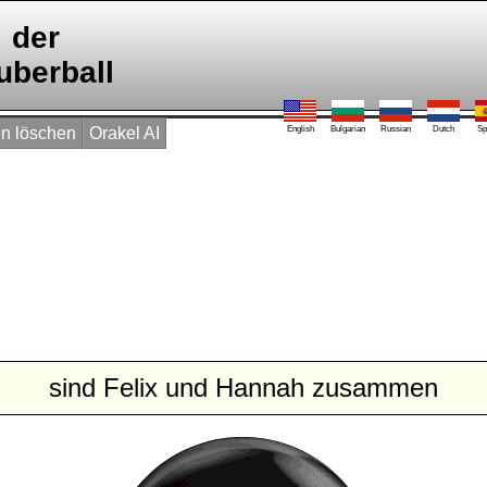
der
uberball
n löschen
Orakel AI
English
Bulgarian
Russian
Dutch
Sp
sind Felix und Hannah zusammen