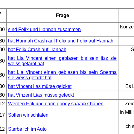
e
Frage
Konzen
30
sind Felix und Hannah zusammen
30
hat Hannah Crash auf Felix und Felix auf Hannah
30
hat Felix Crash auf Hannah
S
hat Lia Vincent einen geblasen bis sein jizz sie
30
weiss gefärbt hat
hat Lia Vincent einen geblasen bis sein Sperma
30
sie weiss gefärbt hat
30
hat Vincent lias mürse gelcket
Es i
30
hat Vinzent Lias müsse geleckt
12
Werden Erik und darin göööy säääxxx haben
Zeic
In Mil
17
Sollen wir schlafen
Ich s
12
Sterbe ich im Auto