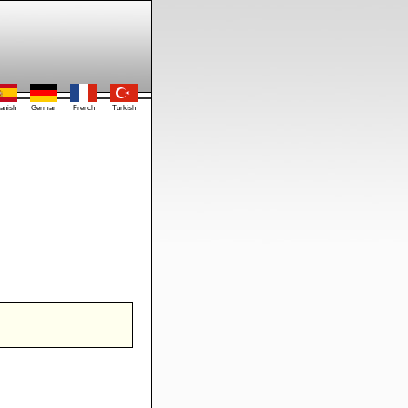
anish
German
French
Turkish