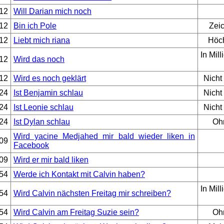
12
Will Darian mich noch
12
Bin ich Pole
Zeic
12
Liebt mich riana
Höch
In Mil
12
Wird das noch
12
Wird es noch geklärt
Nicht
24
Ist Benjamin schlau
Nicht
24
Ist Leonie schlau
Nicht
24
Ist Dylan schlau
Oh
Wird yacine Medjahed mir bald wieder liken in
09
Facebook
09
Wird er mir bald liken
54
Werde ich Kontakt mit Calvin haben?
In Mil
54
Wird Calvin nächsten Freitag mir schreiben?
54
Wird Calvin am Freitag Suzie sein?
Oh