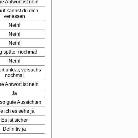
e Antwort ist nein
uf kannst du dich
verlassen
Nein!
Nein!
Nein!
g später nochmal
Nein!
rt unklar, versuchs
nochmal
e Antwort ist nein
Ja
 so gute Aussichten
e ich es sehe ja
Es ist sicher
Definitiv ja