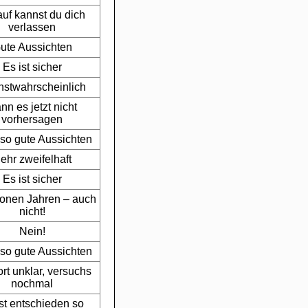
uf kannst du dich
verlassen
ute Aussichten
Es ist sicher
stwahrscheinlich
nn es jetzt nicht
vorhersagen
 so gute Aussichten
ehr zweifelhaft
Es ist sicher
lionen Jahren – auch
nicht!
Nein!
 so gute Aussichten
rt unklar, versuchs
nochmal
st entschieden so