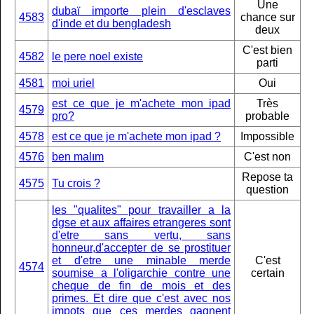
Une
dubaï importe plein d'esclaves
4583
chance sur
d'inde et du bengladesh
deux
C'est bien
4582
le pere noel existe
parti
4581
moi uriel
Oui
est ce que je m'achete mon ipad
Très
4579
pro?
probable
4578
est ce que je m'achete mon ipad ?
Impossible
4576
ben malım
C'est non
Repose ta
4575
Tu crois ?
question
les "qualites" pour travailler a la
dgse et aux affaires etrangeres sont
d'etre sans vertu, sans
honneur,d'accepter de se prostituer
et d'etre une minable merde
C'est
4574
soumise a l'oligarchie contre une
certain
cheque de fin de mois et des
primes. Et dire que c'est avec nos
impots que ces merdes gagnent