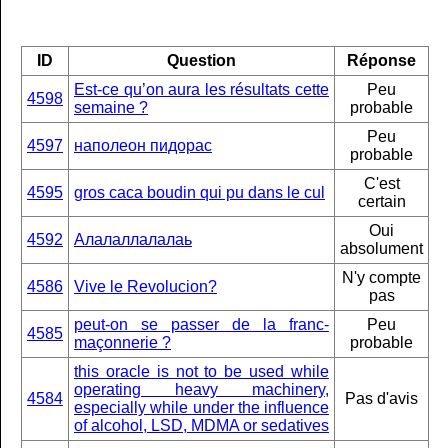
ID
Question
Réponse
Est-ce qu’on aura les résultats cette
Peu
4598
semaine ?
probable
Peu
4597
наполеон пидорас
probable
C'est
4595
gros caca boudin qui pu dans le cul
certain
Oui
4592
Алалаллалалаь
absolument
N'y compte
4586
Vive le Revolucion?
pas
peut-on se passer de la franc-
Peu
4585
maçonnerie ?
probable
this oracle is not to be used while
operating heavy machinery,
4584
Pas d'avis
especially while under the influence
of alcohol, LSD, MDMA or sedatives