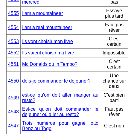
mercredi
pas
Essaye
4555
I am a mountaineer
plus tard
Faut pas
4554
I am a real mountaineer
rêver
C'est
4553
Ils vont choisir mon livre
certain
4552
Ils vaient choisir ma livre
Impossible
C'est
4551
Mc Donalds où In Tempo?
certain
Une
4550
dois-je commander le dejeuner?
chance sur
deux
est-ce qu'on doit aller manger au
C'est bien
4549
resto?
parti
Est-ce qu'on doit commander le
Faut pas
4548
dejeuner où aller au resto?
rêver
Trois numéros pour gagné lotto
4547
C'est non
Benz au Togo