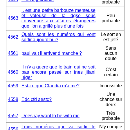
probable
I. est une petite barbouze menteuse
et voleuse de la dgse sous
Peu
4563
couverture aux affaires étrangères
probable
que l'on a grillé plus d'une fois
Quels sont les numéros qui vont
Le sort en
4562
sortir aujourd'hui?
est jeté
Sans
4561
paul va t il arriver dimanche ?
aucun
doute
il n'y a guère que le train qui ne soit
C'est
4560
pas encore passé sur ines jilani
certain
léger
4559
Est-ce que Claudia m'aime?
Impossible
Une
4558
Edc cfd aestc?
chance sur
deux
Très
4557
Does ray want to be with me
probable
Trois numéros qui va sortir le
N'y compte
4556