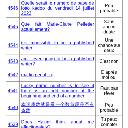
Quelle serait le numéro de base de
Peu
4546
lotto kadoo du vendredi 14 juillet
probable
2023
Sans
Que fait Marie-Claire Pelletier
4545
aucun
actuellement?
doute
Une
it's impossible to be a published
4544
chance sur
writer
deux
am I ever going to be a published
4543
C'est non
writer?
D'après
4542
martin pedal li e
moi oui
Lucky prime number is to see if
Faut pas
4541
there is an odd number at the
rêver
beginning and end of a number
幸运质数就是看一个数首尾是否有
Peu
4540
probable
奇数
Tu peux
Does Hakim think about me
4539
compter
affectionately?