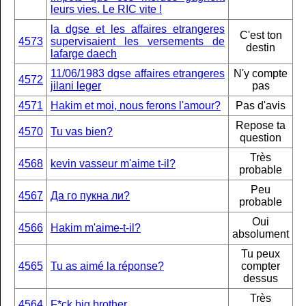
leurs vies. Le RIC vite !
la dgse et les affaires etrangeres
C'est ton
4573
supervisaient les versements de
destin
lafarge daech
11/06/1983 dgse affaires etrangeres
N'y compte
4572
jilani leger
pas
4571
Hakim et moi, nous ferons l'amour?
Pas d'avis
Repose ta
4570
Tu vas bien?
question
Très
4568
kevin vasseur m'aime t-il?
probable
Peu
4567
Да го пукна ли?
probable
Oui
4566
Hakim m'aime-t-il?
absolument
Tu peux
4565
Tu as aimé la réponse?
compter
dessus
Très
4564
F*ck big brother