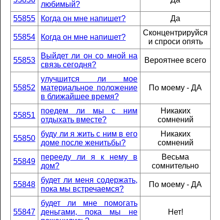
любимый?
55855
Когда он мне напишет?
Да
Сконцентрируйся
55854
Когда он мне напишет?
и спроси опять
Выйдет ли он со мной на
55853
Вероятнее всего
связь сегодня?
улучшится ли мое
55852
материальное положение
По моему - ДА
в ближайшее время?
поедем ли мы с ним
Никаких
55851
отдыхать вместе?
сомнений
буду ли я жить с ним в его
Никаких
55850
доме после женитьбы?
сомнений
перееду ли я к нему в
Весьма
55849
дом?
сомнительно
будет ли меня содержать,
55848
По моему - ДА
пока мы встречаемся?
будет ли мне помогать
55847
деньгами, пока мы не
Нет!