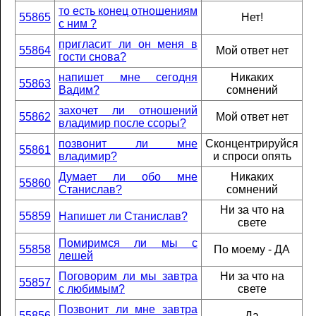
то есть конец отношениям
55865
Нет!
с ним ?
пригласит ли он меня в
55864
Мой ответ нет
гости снова?
напишет мне сегодня
Никаких
55863
Вадим?
сомнений
захочет ли отношений
55862
Мой ответ нет
владимир после ссоры?
позвонит ли мне
Сконцентрируйся
55861
владимир?
и спроси опять
Думает ли обо мне
Никаких
55860
Станислав?
сомнений
Ни за что на
55859
Напишет ли Станислав?
свете
Помиримся ли мы с
55858
По моему - ДА
лешей
Поговорим ли мы завтра
Ни за что на
55857
с любимым?
свете
Позвонит ли мне завтра
55856
Да