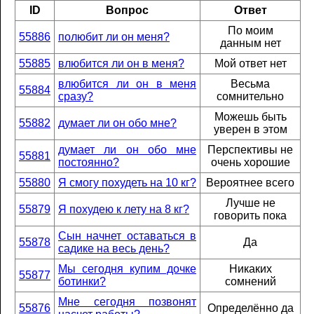
ID
Вопрос
Ответ
По моим
55886
полюбит ли он меня?
данным нет
55885
влюбится ли он в меня?
Мой ответ нет
влюбится ли он в меня
Весьма
55884
сразу?
сомнительно
Можешь быть
55882
думает ли он обо мне?
уверен в этом
думает ли он обо мне
Перспективы не
55881
постоянно?
очень хорошие
55880
Я смогу похудеть на 10 кг?
Вероятнее всего
Лучше не
55879
Я похудею к лету на 8 кг?
говорить пока
Сын начнет оставаться в
55878
Да
садике на весь день?
Мы сегодня купим дочке
Никаких
55877
ботинки?
сомнений
Мне сегодня позвонят
55876
Определённо да