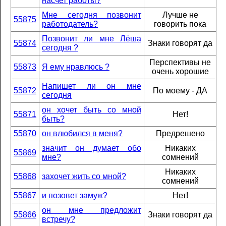
насчет работы?
Мне сегодня позвонит
Лучше не
55875
работодатель?
говорить пока
Позвонит ли мне Лёша
55874
Знаки говорят да
сегодня ?
Перспективы не
55873
Я ему нравлюсь ?
очень хорошие
Напишет ли он мне
55872
По моему - ДА
сегодня
он хочет быть со мной
55871
Нет!
быть?
55870
он влюбился в меня?
Предрешено
значит он думает обо
Никаких
55869
мне?
сомнений
Никаких
55868
захочет жить со мной?
сомнений
55867
и позовет замуж?
Нет!
он мне предложит
55866
Знаки говорят да
встречу?