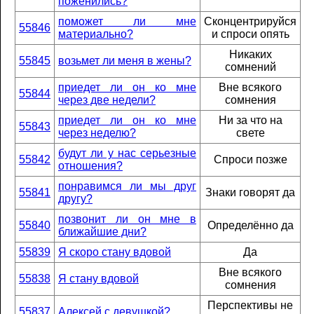
поженились?
поможет ли мне
Сконцентрируйся
55846
материально?
и спроси опять
Никаких
55845
возьмет ли меня в жены?
сомнений
приедет ли он ко мне
Вне всякого
55844
через две недели?
сомнения
приедет ли он ко мне
Ни за что на
55843
через неделю?
свете
будут ли у нас серьезные
55842
Спроси позже
отношения?
понравимся ли мы друг
55841
Знаки говорят да
другу?
позвонит ли он мне в
55840
Определённо да
ближайшие дни?
55839
Я скоро стану вдовой
Да
Вне всякого
55838
Я стану вдовой
сомнения
Перспективы не
55837
Алексей с девушкой?